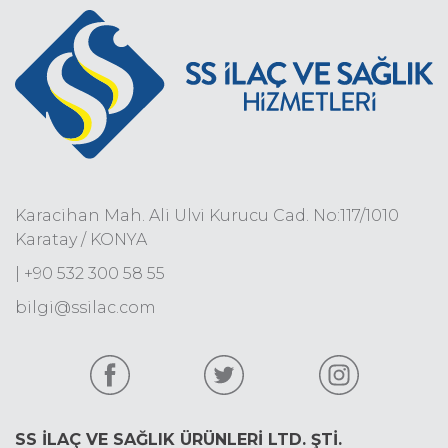
Karacihan Mah. Ali Ulvi Kurucu Cad. No:117/1010
Karatay / KONYA
| +90 532 300 58 55
bilgi@ssilac.com
SS İLAÇ VE SAĞLIK ÜRÜNLERİ LTD. ŞTİ.